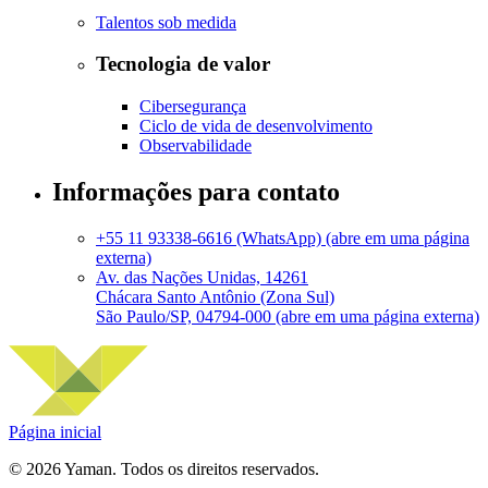
Talentos sob medida
Tecnologia de valor
Cibersegurança
Ciclo de vida de desenvolvimento
Observabilidade
Informações para contato
+55 11 93338-6616 (WhatsApp)
(abre em uma página
externa)
Av. das Nações Unidas, 14261
Chácara Santo Antônio (Zona Sul)
São Paulo/SP, 04794-000
(abre em uma página externa)
Página inicial
©
2026
Yaman. Todos os direitos reservados.